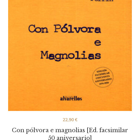
22,90
€
Con pólvora e magnolias [Ed. facsimilar
50 aniversario]