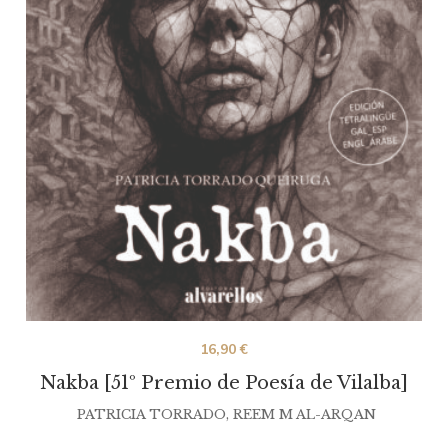
16,90
€
Nakba [51º Premio de Poesía de Vilalba]
PATRICIA TORRADO
,
REEM M AL-ARQAN