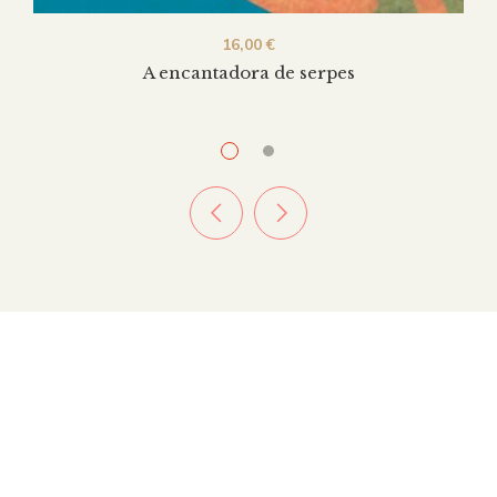
16,00
€
A encantadora de serpes
16,00
€
A raíña das tortas