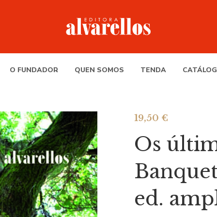
O FUNDADOR
QUEN SOMOS
TENDA
CATÁLOG
19,50
€
Os últim
Banquet
ed. amp