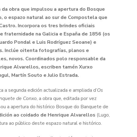
a da obra que impulsou a apertura do Bosque
, o espazo natural ao sur de Compostela que
 Castro.
Incorpora os tres brindes oficiais
de fraternidade na Galicia e España de 1856 (os
duardo Pondal e Luis Rodríguez Seoane) e
. Inclúe oitenta fotografías, planos e
deles, novos. Coordinados polo responsable da
nrique Alvarellos, escriben tamén Xurxo
ngul, Martín Souto e Julio Estrada.
ca a segunda edición actualizada e ampliada d’
Os
anquete de Conxo
, a obra que, editada por vez
sou a apertura do histórico Bosque do Banquete de
dición ao coidado de Henrique Alvarellos
(Lugo,
ura ao público deste espazo natural e histórico.