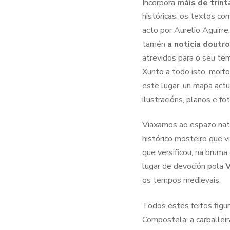
Incorpora
máis de trint
históricas; os textos c
acto por Aurelio Aguirr
tamén
a noticia doutr
atrevidos para o seu tem
Xunto a todo isto, moit
este lugar, un mapa act
ilustracións, planos e fot
Viaxamos ao espazo natu
histórico mosteiro que v
que versificou, na bruma
lugar de devoción pola
V
os tempos medievais.
Todos estes feitos figu
Compostela: a carballei