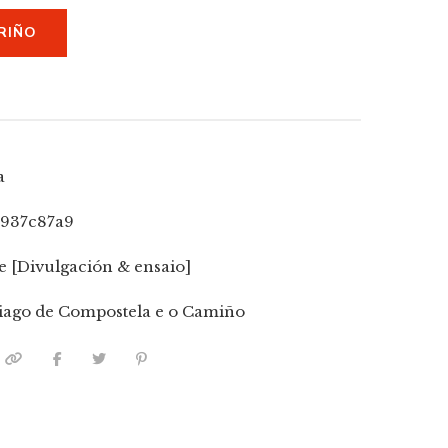
RIÑO
a
4937c87a9
e [Divulgación & ensaio]
iago de Compostela e o Camiño