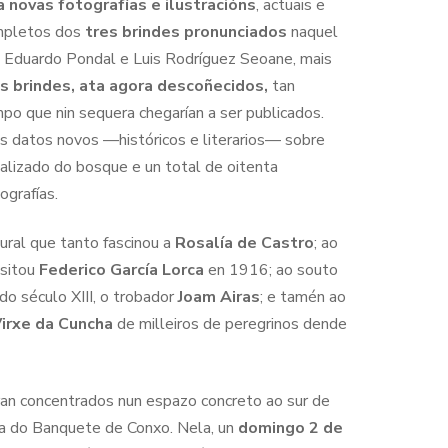
a novas fotografías e ilustracións
, actuais e
ompletos dos
tres brindes pronunciados
naquel
e, Eduardo Pondal e Luis Rodríguez Seoane, mais
os brindes, ata agora descoñecidos,
tan
po que nin sequera chegarían a ser publicados.
os datos novos —históricos e literarios— sobre
ualizado do bosque e un total de oitenta
ografías.
ral que tanto fascinou a
Rosalía de Castro
; ao
isitou
Federico García Lorca
en 1916; ao souto
 do século XIII, o trobador
Joam Airas
; e tamén ao
irxe da Cuncha
de milleiros de peregrinos dende
ran concentrados nun espazo concreto ao sur de
ra do Banquete de Conxo. Nela, un
domingo 2 de