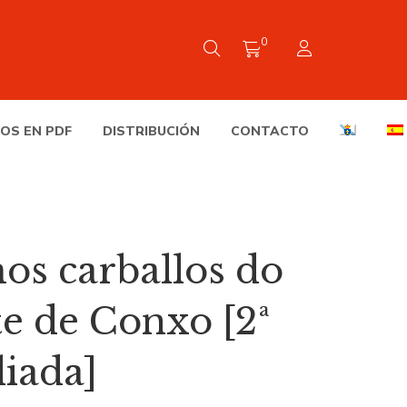
0
OS EN PDF
DISTRIBUCIÓN
CONTACTO
os carballos do
e de Conxo [2ª
liada]