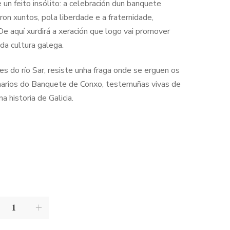
se un feito insólito: a celebración dun banquete
on xuntos, pola liberdade e a fraternidade,
e aquí xurdirá a xeración que logo vai promover
da cultura galega.
s do río Sar, resiste unha fraga onde se erguen os
narios do Banquete de Conxo, testemuñas vivas de
 historia de Galicia.