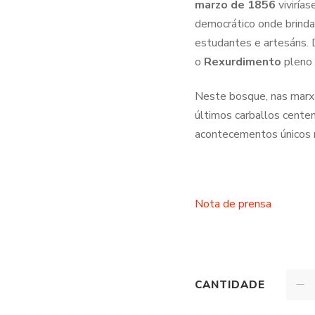
marzo de 1856
viviría
democrático onde brindar
estudantes e artesáns. D
o
Rexurdimento
pleno 
Neste bosque, nas marxe
últimos carballos cente
acontecementos únicos na
Nota de prensa
CANTIDADE