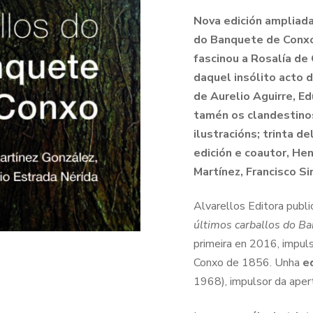
Nova edición ampliad
do Banquete de Conxo
fascinou a Rosalía de
daquel insólito acto 
de Aurelio Aguirre, E
tamén os clandestinos
ilustracións; trinta 
edición e coautor, He
Martínez, Francisco Si
Alvarellos Editora publi
últimos carballos do B
primeira en 2016, impul
Conxo de 1856. Unha
e
1968), impulsor da apert