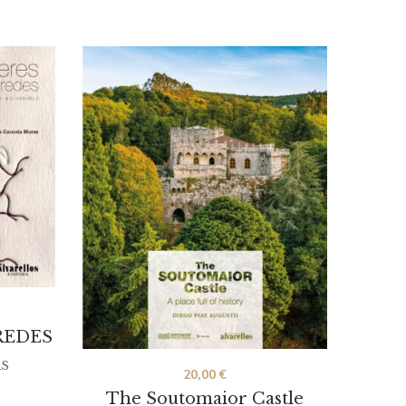
REDES
S
20,00
€
The Soutomaior Castle