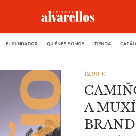
EL FUNDADOR
QUIÉNES SOMOS
TIENDA
CATÁL
12,90
€
CAMIÑ
A MUXÍ
BRANDO