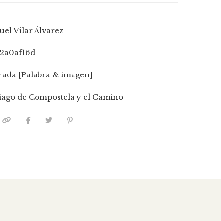
el Vilar Álvarez
2a0af16d
trada [Palabra & imagen]
iago de Compostela y el Camino