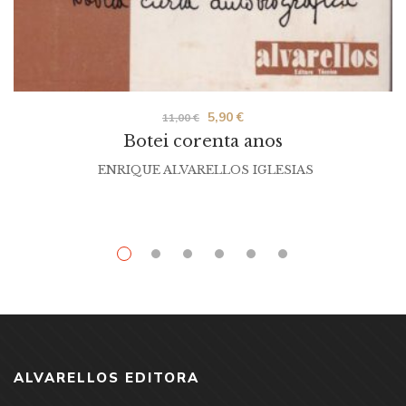
O
O
5,90
€
11,00
€
Botei corenta anos
prezo
prezo
orixinal
actual
ENRIQUE ALVARELLOS IGLESIAS
era:
é:
11,00 €.
5,90 €.
ALVARELLOS EDITORA