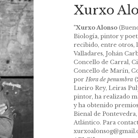
Xurxo Al
"
Xurxo Alonso
(Buenos
Biología, pintor y poe
recibido, entre otros, 
Valladares, Johán Carb
Concello de Carral, C
Concello de Marín, Co
por
Hora de penumbra
(
Lueiro Rey, Leiras Pu
pintor, ha realizado m
y ha obtenido premio
Bienal de Pontevedra,
Atlántico. Para contact
xurxoalonsog@gmail.c