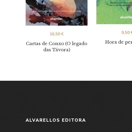
9,50
16,50
€
Hora de p
Cartas de Conxo (O legado
das Távora)
ALVARELLOS EDITORA