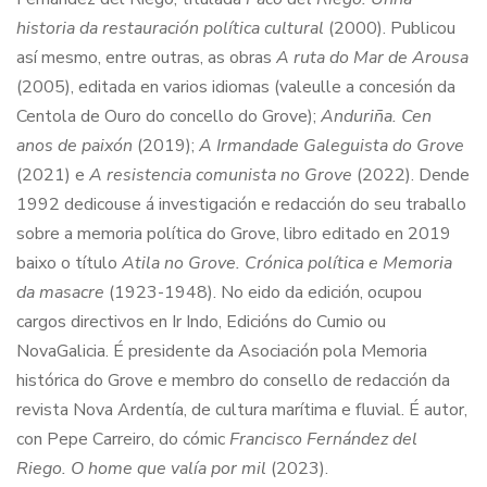
historia da restauración política cultural
(2000). Publicou
así mesmo, entre outras, as obras
A ruta do Mar de Arousa
(2005), editada en varios idiomas (valeulle a concesión da
Centola de Ouro do concello do Grove);
Anduriña. Cen
anos de paixón
(2019);
A Irmandade Galeguista do Grove
(2021) e
A resistencia comunista no Grove
(2022). Dende
1992 dedicouse á investigación e redacción do seu traballo
sobre a memoria política do Grove, libro editado en 2019
baixo o título
Atila no Grove. Crónica política e Memoria
da masacre
(1923-1948). No eido da edición, ocupou
cargos directivos en Ir Indo, Edicións do Cumio ou
NovaGalicia. É presidente da Asociación pola Memoria
histórica do Grove e membro do consello de redacción da
revista Nova Ardentía, de cultura marítima e fluvial. É autor,
con Pepe Carreiro, do cómic
Francisco Fernández del
Riego. O home que valía por mil
(2023).