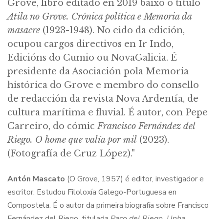
Grove, libro editado en 2019 baixo o título
Atila no Grove. Crónica política e Memoria da
masacre
(1923-1948). No eido da edición,
ocupou cargos directivos en Ir Indo,
Edicións do Cumio ou NovaGalicia. É
presidente da Asociación pola Memoria
histórica do Grove e membro do consello
de redacción da revista Nova Ardentía, de
cultura marítima e fluvial. É autor, con Pepe
Carreiro, do cómic
Francisco Fernández del
Riego. O home que valía por mil
(2023).
(Fotografía de Cruz López)."
Antón Mascato
(O Grove, 1957) é editor, investigador e
escritor. Estudou Filoloxía Galego-Portuguesa en
Compostela. É o autor da primeira biografía sobre Francisco
Fernández del Riego, titulada
Paco del Riego. Unha