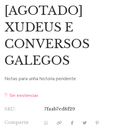
precio
precio
[AGOTADO]
original
actual
era:
es:
XUDEUS E
14,00 €.
5,90 €.
CONVERSOS
GALEGOS
Notas para unha historia pendente
Sin existencias
SKU:
7faab7ed8f29
Compartir