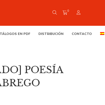
0
TÁLOGOS EN PDF
DISTRIBUCIÓN
CONTACTO
io
DO] POESÍA
l
ABREGO
€.