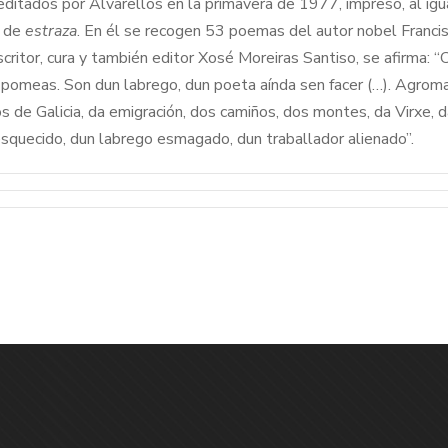
editados por Alvarellos en la primavera de 1977, impreso, al igu
l de
estraza
. En él se recogen 53 poemas del autor nobel Franci
escritor, cura y también editor Xosé Moreiras Santiso, se afirma: 
 pomeas. Son dun labrego, dun poeta aínda sen facer (…). Agroma
os de Galicia, da emigración, dos camiños, dos montes, da Virxe, d
squecido, dun labrego esmagado, dun traballador alienado”.