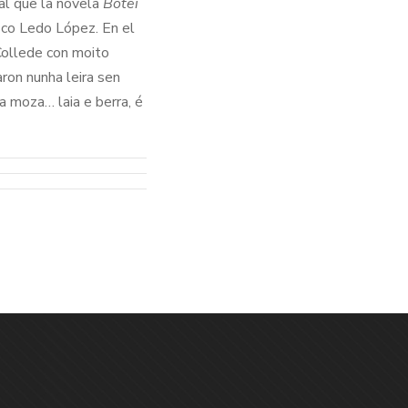
al que la novela
Botei
sco Ledo López. En el
“Collede con moito
ron nunha leira sen
a moza… laia e berra, é