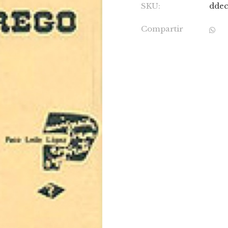
SKU:
ddec
Compartir