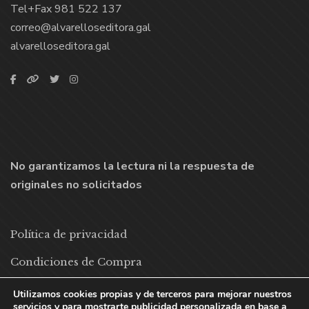
Tel+Fax 981 522 137
correo@alvarelloseditora.gal
alvarelloseditora.gal
No garantizamos la lectura ni la respuesta de
originales no solicitados
Política de privacidad
Condiciones de Compra
Política de cookies
Utilizamos cookies propias y de terceros para mejorar nuestros
servicios y para mostrarte publicidad personalizada en base a