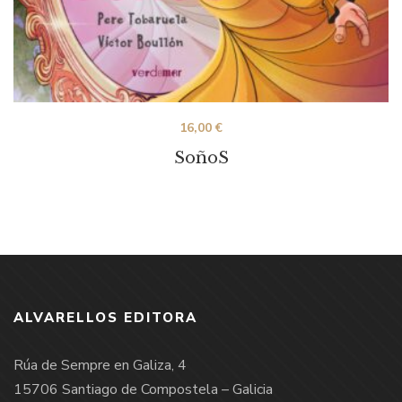
16,00
€
SoñoS
ALVARELLOS EDITORA
Rúa de Sempre en Galiza, 4
15706 Santiago de Compostela – Galicia