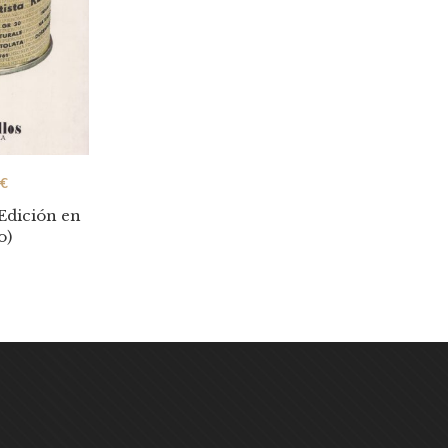
€
dición en
o)